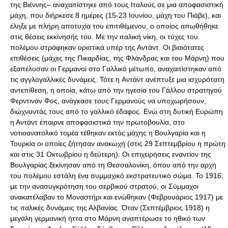
της Βιέννης– αναχαιτίστηκε από τους Ιταλούς σε μια αποφασιστική
μάχη, που διήρκεσε 8 ημέρες (15-23 Ιουνίου, μάχη του Πιάβε), και
έληξε με πλήρη αποτυχία του επιτιθέμενου, ο οποίος απωθήθηκε
στις θέσεις εκκίνησής του. Με την ιταλική νίκη, οι τύχες του
πολέμου στράφηκαν οριστικά υπέρ της Αντάντ. Οι βιαιότατες
επιθέσεις (μάχες της Πικαρδίας, της Φλάνδρας και του Μάρνη) που
εξαπέλυσαν οι Γερμανοί στο Γαλλικό μέτωπο, αναχαιτίστηκαν από
τις αγγλογαλλικές δυνάμεις. Τότε η Aντάντ ανέπτυξε μια ισχυρότατη
αντεπίθεση, η οποία, κάτω από την ηγεσία του Γάλλου στρατηγού
Φερντινάν Φος, ανάγκασε τους Γερμανούς να υποχωρήσουν,
διώχνοντάς τους από το γαλλικό έδαφος. Ενώ στη δυτική Ευρώπη
η Αντάντ έπαιρνε αποφασιστικά την πρωτοβουλία, στο
νοτιοανατολικό τομέα τέθηκαν εκτός μάχης η Βουλγαρία και η
Τουρκία οι οποίες ζήτησαν ανακωχή (στις 29 Σεπτεμβρίου η πρώτη
και στις 31 Οκτωβρίου η δεύτερη). Οι επιχειρήσεις εναντίον της
Βουλγαρίας ξεκίνησαν από τη Θεσσαλονίκη, όπου από την αρχή
του πολέμου εστάλη ένα συμμαχικό εκστρατευτικό σώμα. Το 1916,
με την ανασυγκρότηση του σερβικού στρατού, οι Σύμμαχοι
ανακατέλαβαν το Μοναστήρι και ενώθηκαν (Φεβρουάριος 1917) με
τις ιταλικές δυνάμεις της Αλβανίας. Όταν (Σεπτέμβριος 1918) η
μεγάλη γερμανική ήττα στο Μάρνη αναπτέρωσε το ηθικό των