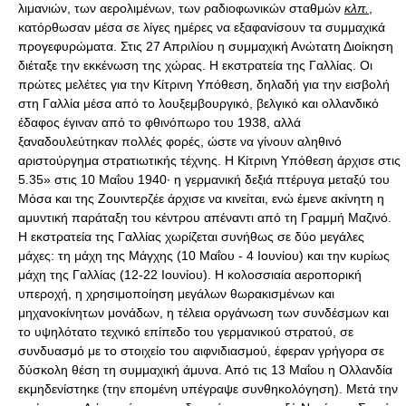
κλπ.
, κατόρθωσαν μέσα σε λίγες ημέρες να εξαφανίσουν τα συμμαχικά προγεφυρώματα. Στις 27 Απριλίου η συμμαχική Ανώτατη Διοίκηση διέταξε την εκκένωση της χώρας. Η εκστρατεία της Γαλλίας. Οι πρώτες μελέτες για την Κίτρινη Υπόθεση, δηλαδή για την εισβολή στη Γαλλία μέσα από το λουξεμβουργικό, βελγικό και ολλανδικό έδαφος έγιναν από το φθινόπωρο του 1938, αλλά ξαναδουλεύτηκαν πολλές φορές, ώστε να γίνουν αληθινό αριστούργημα στρατιωτικής τέχνης. Η Κίτρινη Υπόθεση άρχισε στις 5.35» στις 10 Μαΐου 1940· η γερμανική δεξιά πτέρυγα μεταξύ του Μόσα και της Ζουιντερζέε άρχισε να κινείται, ενώ έμενε ακίνητη η αμυντική παράταξη του κέντρου απέναντι από τη Γραμμή Μαζινό. Η εκστρατεία της Γαλλίας χωρίζεται συνήθως σε δύο μεγάλες μάχες: τη μάχη της Μάγχης (10 Μαΐου - 4 Ιουνίου) και την κυρίως μάχη της Γαλλίας (12-22 Ιουνίου). Η κολοσσιαία αεροπορική υπεροχή, η χρησιμοποίηση μεγάλων θωρακισμένων και μηχανοκίνητων μονάδων, η τέλεια οργάνωση των συνδέσμων και το υψηλότατο τεχνικό επίπεδο του γερμανικού στρατού, σε συνδυασμό με το στοιχείο του αιφνιδιασμού, έφεραν γρήγορα σε δύσκολη θέση τη συμμαχική άμυνα. Από τις 13 Μαΐου η Ολλανδία εκμηδενίστηκε (την επομένη υπέγραψε συνθηκολόγηση). Μετά την πτώση της Λιέγης, άρχισε να διαγράφεται, μεταξύ Ναμίρ και Σεντάν, ο ελιγμός για την κύκλωση των αγγλογαλλικών δυνάμεων. Στις 17 έπεσε η Λουβέν, οι Βρυξέλλες, η Αμβέρσα και η Οστάνδη και στη Γαλλία το Σαιν-Καντέν και το Ρετέλ. Στις 20, οι Γερμανοί έφτασαν στο Λον, την άλλη ημέρα στην Αμιένη, στο Αράς και στην Αμπβίλ. Μεταξύ 29 Μαΐου και 4 Ιουνίου έγινε η περίφημη αποχώρηση της Δουνκέρκης, αληθινό αριστούργημα της αγγλικής αεροπορίας και του αγγλικού ναυτικού, κατά την οποία οι Άγγλοι μετέφεραν από τη θάλασσα 235.000 από τους στρατιώτες τους και 115.000 Γάλλους. Την επομένη άρχισε η μάχη της Γαλλίας, η οποία τελείωσε, στην πράξη, μέσα σε λίγες ώρες, με τη διάσπαση της γραμμής Βεϊγκάν, και έκανε τους Γερμανούς να καταλάβουν μέσα σε λίγο χρονικό διάστημε ολόκληρο σχεδόν το γαλλικό έδαφος. Μεταξύ 13 και 15 κατέρρευσε και η γραμμή Μαζινό που πλευροκοπήθηκε. Στις 20 Ιουνίου, η Γαλλία ζήτησε ανακωχή, η οποία υπογράφτηκε 2 ημέρες αργότερα στο δάσος της Κομπιένης. Η είσοδος της Ιταλίας στον πόλεμο. Στις 40 ημέρες που κράτησε το γαλλικό δράμα συνέβησαν σημαντικά πολιτικά γεγονότα: η δήλωση του Ρούσβελτ, κατά την οποία η κτηνώδης εισβολή στο Βέλγιο, στο Λουξεμβούργο και στην Ολλανδία προκάλεσε τη συγκίνηση και την αγανάκτηση του λαού των Ηνωμένων Πολιτειών· η αίτηση του προέδρου προς το Κογκρέσο να ψηφίσει περίπου ένα δισεκατομμύριο δολάρια για την ενίσχυση των ενόπλων δυνάμεων· στις 14 Ιουνίου, η Ισπανία πέρασε από την κατάσταση του ουδέτερου στην κατάσταση του μη εμπολέμου, και κατέλαβε με τα όπλα τη διεθνή ζώνη της Ταγγέρης· στις 16, ο στρατάρχης Πετέν ανέλαβε την απόλυτη εξουσία στη Γαλλία έτοιμος να ζητήσει ανακωχή, αλλά στις 18 ο Ντε Γκολ εξαπέλυσε από τον ραδιοφωνικό σταθμό του Λονδίνου το διάγγελμά του, με το οποίο καλούσε τους Γάλλους vα αντισταθούν στον κατακτητή. Αλλά το σημαντικότερο γεγονός ήταν η αιφνίδια, αν και όχι απροσδόκητη κήρυξη πολέμου, από την Ιταλία (10 Ιουνίου 1940). Ο Μουσολίνι δεν είχε έτοιμο στρατό για την αντιμετώπιση ενός Παγκοσμίου πολέμου, η Ιταλία δεν διέθετε πρώτες ύλες και αποθέματα, ούτε το Γενικό Επιτελείο της είχε στρατηγικό σχέδιο, αλλά ο Ντούτσε ήταν βέβαιος πως ο πόλεμος τελείωνε γρήγορα και ήθελε να είναι βέβαιος πως θα καθόταν με τους νικητές στο τραπέζι της ειρήνης. Μάταια ο Πολ Ρενό, ο Τσόρτσιλ και ο Ρούσβελτ (ο τελευταίος πρότεινε συμφωνίες με τους Αγγλογάλλους, τις οποίες ήταν διατεθειμένος να εγγυηθεί) τον καλούσαν να μείνει ουδέτερος. Μεταξύ 21 έως 24 Ιουνίου αναπτύχθηκε η ιταλική επίθεση στις δυτικές Άλπεις και στις 24 οι Γάλλοι υπέγραψαν ανακωχή στη Ρώμη. Η μάχη της Αγγλίας. Ακόμα και η εισβολή στη Μεγάλη Βρετανία προβλέφθηκε από το 1938 και ενσωματώθηκε στην Κόκκινη υπόθεση (δηλαδή σε έναν πόλεμο με τους Δυτικούς με αφορμή την Τσεχοσλοβακία), αλλά το σχετικό σχέδιο διαμορφώθηκε το 1939 και στους πρώτους μήνες του 1940 με την ονομασία Επιχείρηση Θαλάσσιος Λέων προέβλεπε την αποβίβαση μεγάλων δυνάμεων στο νησί ύστερα από εξουδετέρωση της βρετανικής αεροπορίας. Στη βάση της αποτυχίας του Θαλάσσιου Λέοντος εντοπίζεται ένα λάθος υπερεκτίμησης, από γερμανικής πλευράς, των βρετανικών ενόπλων δυνάμεων και της αμυντικής προετοιμασίας του νησιού. Όμως τη χαριστική βολή στο σχέδιο την έδωσε αναμφισβήτητα η συντριβή της αεροπορίας του Γκέρινγκ στον αγγλικό ουρανό. Mε την έναρξη της αεροπορικής μάχης της Αγγλίας, στα 5.000 γερμανικά αεροπλάνα η ΡΑΦ (Royal Air Force) δεν είχε vα αντιτάξει πάνω από 700. Η μάχη κράτησε από τις 8 Αυγούστου έως τις 5 Οκτωβρίου. Οι απώλειες που υπέστησαν και οι δύο αντίπαλοι ήταν μεγάλες, αλλά οι γερμανικές ήταν πολύ μεγαλύτερες, ώστε κατά τα τέλη Σεπτεμβρίου δεν μπορούσε να γίνει πια σκέψη για εισβολή στη Μεγάλη Βρετανία. Από τις 17 Σεπτεμβρίου, ο Χίτλερ διέταξε την αναβολή της επιχείρησης Θαλάσσιος Λέων και έδωσε εντολή vα αρχίσουν τα έργα για την οχύρωση των γαλλικών ακτών. Η επίθεση κατά της Ελλάδας. Στις 30 Αυγούστου, το Ράιχ προσέφερε στη Ρουμανία την εγγύησή του (αυτό ήταν μια ένδειξη των νέων επιθετικών προθέσεων της Γερμανίας) και στις 7 Οκτωβρίου ξεκίνησε η κατάληψη της χώρας για την προστασία των πετρελαίων και την εκπαίδευση του στρατού. Αυτό εκνεύρισε τον Μουσολίνι τόσο γιατί θεωρούσε τα Βαλκάνια ζώνη της ιταλικής επιρροής, όσο και γιατί ο Χίτλερ τον έφερνε πάντα προ τετελεσμένων γεγονότων. Και για να τον πληρώσει με το ίδιο νόμισμα, στις 15 Οκτωβρίου αποφάσισε να επιτεθεί εναντίον της Ελλάδας, παρά την αντίθετη γνώμη του αρχηγού του Γενικού Επιτελείου, στρατάρχη Μπαντόλιο, και χωρίς να δώσει πίστη στις απαισιόδοξες εκθέσεις της ιταλικής κατασκοπείας. Τα ξημερώματα της 28ης Οκτωβρίου 1940 ο Ιταλός πρεσβευτής στην Αθήνα επέδωσε το τελεσίγραφό του, ενώ τα ιταλικά στρατεύματα περνούσαν τα σύνορα από την Αλβανία. Την ίδια μέρα ο Μουσολίνι συναντήθηκε με τον Χίτλερ στη Φλωρεντία, τον πληροφόρησε για την ιταλική επίθεση και τον διαβεβαίωσε πως η κατάληψη της Ελλάδας σήμαινε την κατάληψη όλων των νησιών του Αιγαίου, η οποία θα προσέφερε στον Άξονα νέα επιθετική αεροναυτική βάση στη Μεσόγειο. Η Ελλάδα φρόντισε να τηρήσει αυστηρή ουδετερότητα μέχρι τότε, αν και από καιρό έγιναν ορατές οι ιταλικές προθέσεις. Ήδη στις 7 Απριλίου 1939 (Μεγάλη Παρασκευή), πριν ακόμα από την έναρξη του πολέμου, οι Ιταλοί κατέλαβαν την Αλβανία, αποκαλύπτοντας κατ» αυτόν τον τρόπο τις βλέψεις του Μουσολίνι, ο οποίος ήθελε να μεταβάλει όλη τη Βαλκανική σε δική του σφαίρα επιρροής. Μετά την έναρξη του πολέμου, ο Μουσολίνι άρχισε να σκηνοθετεί προκλήσεις, που κορυφώθηκαν με τον τορπιλλισμό του καταδρομικού Έλλη ανήμερα της γιορτής της Παναγίας στην Τήνο (15 Αυγούστου 1940). Ο Μουσολίνι ονειρευόταν μια εύκολη θριαμβευτική πορεία προς την Αθήνα. Η επίλεκτη μεραρχία αλπινιστών Γιούλια, αφού εισχώρησε αιφνιδιαστικά με τα άρματά της στο ελληνικό έδαφος, υπέστη συντριβή στη μάχη του Μετσόβου και υποχώρησε άτακτα. Στις 22 Νοεμβρίου ο ελληνικός στρατός κατέλαβε την Κορυτσά, τρίτη πόλη της Αλβανίας, που την υπεράσπιζαν 6 ιταλικές μεραρχίες με 72.000 άνδρες. Ακολούθησε η κατάληψη του Αργυροκάστρου, βάσης της πρώτης ιταλικής στρατιάς, και του λιμανιού των Αγίων Σαράντα, που ο Μουσολίνι, για χάρη της κόρης του, μετονόμασε Πόρτο Έντα. Ιταλική αντεπίθεση την επομένη άνοιξη δεν βελτίωσε την ιταλική θέση, ανέκοψε μόνο την ελληνική προέλαση. Ναυτικές επιχειρήσεις στη Μεσόγειο. Οι αεροναυτικές συγκρούσεις στη Μεσόγειο, αν και σχεδόν όλες ευνοϊκές για τις αγγλικές δυνάμεις, δεν προκάλεσαν κρίση στο ιταλικό ναυτικό (ναυμαχία του Ακρωτηρίου Στίλο, 9 Ιουλίου, ναυμαχία της Σικελίας, 11-14 Σεπτεμβρίου, ναυμαχία της Μάλτας, 11-12 Οκτωβρίου) ούτε διέκοψαν την επικοινωνία με τη Λιβύη. Αλλά μέσα στα πλαίσια της εκστρατείας της Ελλάδας, οι Άγγλοι κατάφεραν το πρώτο σκληρό χτύπημα στο ιταλικό ναυτικό με την αεροπορική επίθεση εναντίον της βάσης του Τάραντα (11 Νοεμβρίου 1940), κατά την οποία αχρηστεύθηκαν μερικές μεγάλες ιταλικές ναυτικές μονάδες. Ακολούθησε η ναυμαχία του Ακρωτηρίου Τεουλάντα, στην οποία, για μια ακόμα φορά, η έλλειψη συντονισμού μεταξύ του ιταλικού ναυτικού και της αεροπορίας έδωσε στους Άγγλους σαφή υπεροχή. Στη Λιβύη, από τις 10 Ιουνίου έως τις 16 Σεπτεμβρίου, οι Ιταλοί εξαπέλυσαν την πρώτη τους επίθεση στα αγγλοαιγυπτιακά σύνορα και έφτασαν στο Σίντι-ελ-Μπαράνι. Αλλά στο διάστημα μεταξύ 8 Δεκεμβρίου 1940 και 9 Φεβρουαρίου 1941 οι Άγγλοι, υπό τη διοίκηση του στρατηγού Άρτσιμπαλντ Ουέιβελ, ανέλαβαν την αντεπίθεση και κατέλαβαν αστραπιαία όλη την Κυρηναϊκή. Η γερμανική επέμβαση στα Βαλκάνια. Ο Μουσολίνι ζήτησε τη μεσολάβηση του Χίτλερ για τη σύναψη ειρήνης με την Ελλάδα, ο Φίρερ όμως, που είχε ήδη ετοιμάσει τα σχέδιά του για την επίθεση εναντίον της ΕΣΣΔ, δεν μπορούσε vα αφήσει ένα προγεφύρωμα των Άγγλων στη Βαλκανική, εφόσον η απερισκεψία του συνεταίρου του τους έφερε εκεί. Δεν ξεχνούσε ότι στον A» Παγκόσμιο πόλεμο η γερμανική ήττα άρχισε από το μέτωπο της Θεσσαλονίκης. Και έβλεπε την ΕΣΣΔ (εναντίον της οποίας ετοίμαζε επίθεση) να προσπαθεί να του αποσπάσει τα Βαλκάνια, διαπραγματευόμενη τη σύναψη συμφώνων με τη Γιουγκοσλαβία και τη Βουλγαρία. Και αποφάσισε να ξεκαθαρίσει τη Βαλκανική. Σε συνάντηση των Χίτλερ, Μουσολίνι, Ρίμπεντροπ και Τσιάνο στο Μπερχτεσγκάντεν (18-20 Ιανουαρίου 1941) αποφασίστηκε η εισβολή των Γερμανών στην Ελλάδα (επιχείρηση Μαρίτσα). Από αυτή τη στιγμή, τα γεγονότα εξελίχθηκαν ταχύτατα: την 1η Μαρτίου η Βουλγαρία εξαναγκάστηκε να προσχωρήσει στον Άξονα και στις 2 κατελήφθη από γερμανικά στρατεύματα. Στις 24, ο αντιβασιλιάς της Γιουγκοσλαβίας Παύλος υπέκυψε στους Γερμανούς, αλλά στις 27 μια λαϊκή εξέγερση ανέβασε στον θρόνο τον νεαρό βασιλιά Πέτρο, ο οποίος ακύρωσε τις συμφωνίες με τη Γερμανία και κήρυξε επιστράτευση. Στις 5 Απριλίου, η Γιουγκοσλαβία υπέγραψε σύμφωνο φιλίας και μη επίθεσης με την ΕΣΣΔ. Τότε οι Γερμανοί άφησαν τα προσχήματα, και την επομένη άρχισαν την επίθεση (Επιχείρηση 25) με βομβαρδισμό του Βελιγραδίου, κατά τον οποίο σκοτώθηκαν περίπου 20.000 άμαχοι. Tαυτόχρονα, η γερμανική αεροπορί