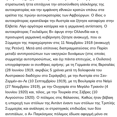
στρατιωτική ήττα επιτάχυνε την αποσύνθεση ολόκληρης της
αυτοκρατορίας και την εμφάνιση εθνικών κρατών επάνω στα
ερείπια της πρώην αυτοκρατορίας των Αψβούργων. Ο ίδιος ο
αυτοκράτορας εγκατέλειψε την Αυστρία και ζήτησε καταφύγιο στην
Ελβετία. Λίγο αργότερα κατέρρεε και η γερμανική αντίσταση. Ο
αυτοκράτορας Γουλιέλμος B» έφυγε στην Ολλανδία και η
προσωρινή γερμανική κυβέρνηση ζήτησε ανακωχή, που οι
Σύμμαχοι της παραχώρησαν στις 11 Νοεμβρίου 1918 (ανακωχή
της Ρετόντ). Mετά από επίπονες διαπραγματεύσεις στο Παρίσι
μεταξύ αντιπροσώπων των νικητριών δυνάμεων (στις οποίες
συμμετείχε αυτοπροσώπως, και όχι πάντα επιτυχώς, ο Ουίλσον)
υπογράφτηκαν οι συνθήκες ειρήνης: με τη Γερμανία στις Βερσαλίες
(28 Ιουνίου 1919, ακριβώς 5 χρόνια μετά τη δολοφονία του
Αυστριακού διαδόχου στο Σεράγεβο), με την Αυστρία στο Σεν-
Ζερμέν-αν-Λε (10 Σεπτεμβρίου 1919), με τη Βουλγαρία στο Νεϊγύ
(27 Νοεμβρίου 1919), με την Ουγγαρία στο Μεγάλο Τριανόν (4
Ιουνίου 1920) και, τέλος, με την Τουρκία στις Σέβρες (10
Αυγούστου 1920). Ο πόλεμος στις θάλασσες. Καθώς ήταν βέβαιη
η υπεροχή των στόλων της Αντάντ έναντι των στόλων της Τριπλής
Συμμαχίας και ανάλογες οι στρατηγικές επιδιώξεις των δύο
αντιπάλων, ο A» Παγκόσμιος πόλεμος έδωσε αφορμή μόνο σε