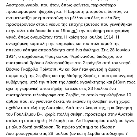
Αυστροουγγαρία, που ήταν, όπως φαίνεται, περισσότερο
προετοιμασμένη ψυχολογικά. Η Ευρώπη μπορούσε, λοιπόν, να
αντιμετωπίζει με εμπιστοσύνη το μέλλον και όλες οι ελπίδες
προσφέρονταν στους νέους της εποχής (αυτούς που γεννήθηκαν
στην τελευταία δεκαετία του 19ου
αι.
) την περίφημη ευτυχισμένη γενιά, όπως ονομαζόταν τότε. Η κρίση του Ιουλίου 1914. Η ανερχόμενη καμπύλη της ευημερίας και του πολιτισμού της ηπείρου κόπηκε απροσδόκητα από ένα έγκλημα. Στις 28 Ιουνίου 1914, ο αρχιδούκας Φραγκίσκος Φερδινάνδος, διάδοχος του αυστριακού θρόνου δολοφονήθηκε στο Σεράγεβο από τον νεαρό Βόσνιο Γκαβρίλο Πρίντσιπ. Αν και δεν ήταν φανερή η άμεση συμμετοχή της Σερβίας και της Μαύρης Χειρός, η αυστροουγγρική κυβέρνηση, υπό την πίεση της λαϊκής αγανάκτησης και βέβαιη πως έχει τη γερμανική υποστήριξη, έστειλε στις 23 Ιουλίου ένα αυστηρότατο τελεσίγραφο στη Σερβία, το οποίο περιελάμβανε 10 άρθρα που, αν γίνονταν δεκτά, θα έκαναν τη σλαβική αυτή χώρα σχεδόν υποτελή της Αυστρίας. Από την πλευρά της, η κυβέρνηση του Γουλιέλμου B», χωρίς πολλή σκέψη, προσέφερε στην Αυστρία απόλυτη υποστήριξη. Η έκρηξη του A» Παγκοσμίου πολέμου έγινε με αλυσιδωτή αντίδραση. Το πρώτο χτύπημα το έδωσε η Αυστροουγγαρία στις 28 Ιουλίου (αν και η Σερβία αποδέχτηκε 7 από τα 10 σημεία), όταν κήρυξε τον πόλεμο εναντίον της χώρας των δολοφόνων. Η σοβαρή απόφαση του Φραγκίσκου Ιωσήφ κλόνισε βαθύτατα τη βαλκανική ισορροπία, θίγοντας άμεσα τα συμφέροντα και τα αισθήματα της Ρωσίας προς τους συγγενείς της σλαβικούς λαούς. Επιπλέον, ο τουρκικός στρατός (η Οθωμανική αυτοκρατορία ήταν από παράδοση εχθρική προς τη Ρωσία) είχε Γερμανούς αξιωματικούς ως εκπαιδευτές, και στον θρόνο της Αλβανίας καθόταν Γερμανός πρίγκιπας. Ο τσάρος διέταξε προληπτική κινητοποίηση (30 Ιουλίου) αλλά, την 1η Αυγούστου, η Γερμανία (πιστή στις αρχές της) κήρυξε τον πόλεμο εναντίον της Ρωσίας. Τις ημέρες αυτές, η Μεγάλη Βρετανία ανέπτυξε εξαιρετική διπλωματική δραστηριότητα, υποβάλλοντας διάφορες προτάσεις για τη διευθέτηση της διαφοράς, χωρίς όμως αποτέλεσμα. Αντίθετα μάλιστα, οι κινήσεις αυτές δημιούργησαν στους Γερμανούς την εντύπωση ότι η Μεγάλη Βρετανία δεν θα επενέβαινε στον πόλεμο. Η γαλλική κινητοποίηση, μετά από μια γερμανική επίδειξη, προκάλεσε νέα κήρυξη πολέμου εκ μέρους της Γερμανίας. Στις 3 Αυγούστου, η πανίσχυρη γερμανική πολεμική μηχανή εισέβαλε στο ουδέτερο Βέλγιο, με σκοπό να χτυπήσει από τα πλάγια τον γαλλικό στρατό. Στο σημείο αυτό, η Μεγάλη Βρετανία διέκοψε τις προσπάθειές της και βγήκε και αυτή (4 Αυγούστου) στον πόλεμο. Την επομένη κήρυξε και η Αυστροουγγαρία τον πόλεμο εναντίον της Ρωσίας. Η Αντάντ συμμετείχε επίσης, ένα όμως μέλος της Τριπλής Συμμαχίας, η Ιταλία, εξακολουθούσε να απέχει. Οι όροι της συνθήκης δεν παραβιάστηκαν, γιατί ούτε η Αυστροουγγαρία ούτε η Γερμανία συμβουλεύτηκαν την Ιταλία, φοβούμενες τις διεκδικήσεις που αυτή θα προέβαλλε. Έτσι, στις 2 Αυγούστου, η Ιταλία ανήγγειλε την ουδετερότητά της. Ο πόλεμος. Η Γερμανία θα μπορούσε να χτυπήσει τη Ρωσία, η οποία βρισκόταν ακόμα στο στάδιο της κινητοποίησης, αλλά ο αρχηγός του επιτελείου της φον Μόλτκε ο νεότερος (ακολουθώντας, σε γενικές γραμμές, το σχέδιο που επεξεργάστηκε στις αρχές του αιώνα ο προκάτοχός του φον Σλίφεν) προτίμησε να ξεκαθαρίσει πρώτα τον πόλεμο στο δυτικό μέτωπο, με σκοπό να ρίξει ύστερα εναντίον του κολοσσού με τα πήλινα πόδια όλο το βάρος της γερμανικής πολεμικής μηχανής. Οι Γερμανοί, επωφελούμενοι από τα μεγάλα λάθη υπολογισμού που διέπραξε το γαλλικό επιτελείο, και με ένα ατελές στρατηγικό σχέδιο, προήλασαν μέχρι το Παρίσι, ενώ η γαλλική κυβέρνηση έφευγε στο Μπορντό (2 Σεπτεμβρίου). Παρ» όλες όμως τις σοβαρές απώλειες που υπέστη ο γαλλικός στρατός, ο στρατηγός Ζοφρ κατόρθωσε, ύστερα από μια μεγάλη αμυντική μάχη (6-14 Σεπτεμβρίου 1914), να αναχαιτίσει τους Γερμανούς στον ποταμό Μάρνη και να τους απωθήσει μέχρι το Σομ. Η εξαιρετική τιμή στον στρατηγό Ζοφρ οφείλεται κυρίως στο ότι κατόρθωσε να εμπνεύσει εμπιστοσύνη στον στρατό του που υποχωρούσε, κερδίζοντας κατ» αυτόν τον τρόπο μια μάχη η οποία, στην ουσία, έκρινε την τύχη του πολέμου. Για να βοηθήσουν οι Pώσοι το πιεζόμενο γαλλικό μέτωπο εξαπέλυσαν επίθεση, αν και ήταν απροετοίμαστοι. Τα λίγα γερμανικά στρατεύματα, που κάλυπταν το μέτωπο, υποχώρησαν, εκθέτοντας σε κίνδυνο εισβολής την ανατολική Πρωσία. Τότε, ένας μεγάλος σε ηλικία Πρώσος αξιωματικός, απόστρατος πια, ανέλαβε την αρχηγία των στρατευμάτων στον τομέα αυτόν και, εκμεταλλευόμενος θαυμάσια την τέλεια γνώση του εδάφους και με τη βοήθεια ενός νεότατου και σχεδόν αυτοσχέδιου επιτελείου, προκάλεσε δύο σοβαρές ήττες στους Ρώσους, στο Τάνενμπεργκ (27-30 Αυγούστου) και στα Μαζουριανά έλη (7-15 Σεπτεμβρίου). Η απαλλαγή από την απειλή της εισβολής έκανε ξαφνικά διάσημη τη δυάδα Χίντενμπουργκ - Λούντεντορφ. Παρ» όλα αυτά, την ίδια μέρα της μάχης του Μάρνη, οι Ρώσοι σημείωναν λαμπρή νίκη εναντίον των Αυστριακών στο Λέμπεργκ (Λβοφ). Στο μεταξύ, στις 15 Αυγούστου 1914, η Ιαπωνία, μετά από συμφωνίες που έκανε παλαιότερα με τη Μεγάλη Βρετανία, έστειλε στη Γερμανία ένα τελεσίγραφο, στη λήξη του οποίου κήρυξε τον πόλεμο (23 Αυγούστου 1914). Το αποτέλεσμα ήταν νέα μείωση της ευρωπαϊκής επιρροής στην Κίνα. Τα ιαπωνικά στρατεύματα κατέλαβαν γρήγορα το Κιαοτσόου και τα νησιά Μάρσαλ. Το αντίθετο έκανε, ύστερα από επίμονες γερμανικές πιέσεις και μετά από το τολμηρό και έξυπνο γερμανικό εγχείρημα, όπως ήταν ο βομβαρδισμός της Οδησσού, η Oθωμανική αυτοκρατορία. Αυτό αποτέλεσε σκληρό πλήγμα για την Αντάντ, και κυρίως για τη Ρωσία που, ενώ πιεζόταν επικίνδυνα, έβλεπε με ανησυχία vα ανοίγεται νέο μέτωπο στον Καύκασο. Τώρα ήταν η σειρά των Δυτικών να τρέξουν σε βοήθεια της Ρωσίας με την απόπειρα (η οποία απέτυχε) να παραβιάσουν τα Δαρδανέλλια (Φεβρουάριος 1915 - Ιανουάριος 1916). Αλλά η είσοδος στον πόλεμο της Οθωμανικής πλευράς απειλούσε σοβαρά και τη Bρετανική αυτοκρατορία. Από τον Φεβρουάριο έως τον Αύγουστο, 4 φορές οι Άγγλοι αντιμετώπισαν απειλητικές επιθέσεις προς το Σουέζ και ο στρατός τους στη Μεσοποταμία αναγκάστηκε να παραδοθεί (Απρίλιος 1916). Τους πρώτους μήνες του πολέμου, η Ρώμη έγινε το κέντρο ενός σκληρού διπλωματικού παιχνιδιού μεταξύ των αντιπροσώπων των εμπόλεμων δυνάμεων και της κυβέρνησης Σαλάντρα, που τελικά, έπειτα από τις αναβολές των Αυστριακών, υπέγραψε με την Αντάντ το Σύμφωνο του Λονδίνου (26 Απριλίου 1915). Tο σύμφωνο αυτό εγγυόταν στην Ιταλία το Τρεντίνο μέχρι το Μπρένεφ, την Τεργέστη, την Ιστρία και τις Δαλματικές ακτές μέχρι το Πούντα Πλάνκα (εκτός από το Φιούμε), και επιπλέον ακαθόριστες παραχωρήσεις στην Αφρική. Στις 23 Μαΐου 1915 κήρυξε τον πόλεμο εναντίον της Αυστροουγγαρίας (όχι όμως της Γερμανίας, εναντίον της οποίας ο πόλεμος κηρύχθηκε στις 27 Αυγούστου 1916). Οι εχθροπραξίες άρχισαν την επομένη. Ήταν η σειρά του Φραγκίσκου Ιωσήφ vα αντιμετωπίσει και δεύτερο μέτωπο. Ο ιταλοαυστριακός πόλεμος (σε αντιδιαστολή προς τα άλλα μέτωπα) είχε καθαρά εθνικό χαρακτήρα. Τόσο οι αμυνόμενοι Αυστριακοί, όσο και οι επιτιθέμενοι Ιταλοί ήταν βέβαιοι πως πολεμούσαν για έδαφος, που και οι δύο θεωρούσαν δικό τους. Το ιταλικό πολεμικό σχέδιο, το οποίο απέβλεπε στην υπερπήδηση του Ιζόντσο και την κάθοδο προς την κόγχη της Λουμπλιάνας, απέτυχε. Με την προσπάθεια να κερδίσει έδαφος προς όλες τις κατευθύνσεις, ο ιταλικός στρατός εξαφάνισε την επικίνδυνη σφήνα του Τρεντίνο, αλλά, αφού έφτασε και σε μερικά σημεία ξεπέρασε τον Ιζόντσο, αναχαιτίστηκε από ισχυρές αμυντικές θέσεις, τόσο από φυσική άποψη όσο και από τα εκεί οχυρωματικά έργα, και καθηλώθηκε από την αρχή σε δαπανηρό πόλεμο θέσεων. Οι Γάλλοι, στο διάστημα αυτό, εξαπέλυσαν πολλές επιθέσεις που δεν άλλαξαν ουσιαστικά τη γραμμή του μετώπου, αλλά προκάλεσαν κολοσσιαίες απώλειες σε ανθρώπινες ζωές. Στο ανατολικό μέτωπο οι Ρώσοι, που είχαν ηττηθεί στο Γκόρλιτσε (2 Μαΐου), αναγκάστηκαν να υποχωρήσουν, αφήνοντας στα χέρια των επιτιθεμένων μεγάλες περιοχές της Πολωνίας, της Λιθουανίας και της Κουρλανδίας. Τον ίδιο χρόνο (1915), παρασυρόμενη η Bουλγαρία από τις εντυπωσιακές νίκες των Γερμανών εναντίον των Ρώσων και εναντίον των Άγγλων στα Δαρδανέλλια, μπήκε στον πόλεμο (5 Οκτωβρίου) στο πλευρό των κεντρικών αυτοκρατοριών. Οι κεντρικές αυτοκρατορίες κατόρθωσαν (22 Ιουλίου), με επιδέξια διπλωματική ενέργεια, να επιτύχουν από την Τουρκία την παραχώρηση στη Βουλγαρία μερικών εδαφών τα οποία επέτρεπαν στη δεύτερη, μεταξύ άλλων, να βγει στο Αιγαίο. Η επέμβαση της Βουλγαρίας επέτρεψε συνδυασμένη επίθεση εναντίον της Σερβίας, από Βουλγάρους, Τούρκους και Αυστριακούς. Ο σερβικός στρατός ουσιαστικά διαλύθηκε και η χώρα κατακτήθηκε (Οκτώβριος - Νοέμβριος 1915). Η κυβέρνηση και τα λείψανα του στρατού κατέφυγαν στην Αλβανία και από εκεί πέρασαν στην Κέρκυρα. Το 1916, οι κεντρικές αυτοκρατορίες ξεκίνησαν δύο ισχυρότατες επιθέσεις, μία των Γερμανών εναντίον του Βερντέν άξονα του γαλλικού μετώπου, και άλλη των Αυστριακών εναντίον των Ιταλών στο υψίπεδο του Αζιάγκο. Στο Βερντέν οι Γερμανοί δεν κατόρθωσαν να εισδύσουν, και οι Αυστριακοί δεν είχαν μεγαλύτερη επιτυχία, και έτσι αναγκάστηκαν να υποχωρήσουν στις γραμμές από όπου ξεκίνησαν, εγκαταλείποντας μάλιστα και την Γκορίτσια (Αύγουστος 1916). Ενώ οι Αυστριακοί ήταν απασχολημένοι εναντίον των Ιταλών, οι Ρώσοι επιτέθηκαν στη Βουκοβίνα (4 Ιουνίου 1916) και σημείωσαν λαμπρή νίκη. Η επιτυχία αυτή έπεισε τη Ρουμανία, που μέχρι τότε ταλαντευόταν, να μπει στον πόλεμο στο πλευρό της Αντάντ (Αύγουστος 1916) με την ελπίδα να ικανοποιήσει τις διεκδικήσεις της (ρουμανικά εδάφη τα οποία βρίσκονταν κάτω από αυστριακή κατοχή). Ύστερα όμως από κάποιες αρχικές επιτυχίες, ο ρουμανικός στρατός διαλύθηκε σχεδόν εντελώς από ισχυρή Aυστρογερμανική επίθεση (Σεπτέμβριος - Δεκέμβριος 1916), που ανάγκασε τα υπολείμματά του να καταφύγουν στη Μολδαβία. Έτσι, εκείνο που θα μπορούσε να είναι επιτυχία της Αντάντ έγινε πηγή νέων ανησυχιών, γιατί περιήλθαν στις κεντρικές αυτοκρατορίες οι πλούσιες γεωργικές περιοχές και οι πετρελαιοπηγές της Ρουμανίας. Κατά τα τέλη του 1916, μέσα σε ατμόσφαιρα ψυχολογικής επίθεσης, ο Γερμανός καγκελάριος Μπέτμαν - Χόλβεγκ διετύπωσε, με αρκετά ασαφείς ωστόσο όρους, προτάσεις ειρήνης, φυσικά με ύφος νικητή. Αυτές είχαν ελάχιστη απήχηση στη δυτική κοινή γνώμη, αλλά χρησίμευσαν πολύ στο εσωτερικό της Γερμανίας ώστε να ενισχύσουν την εμπιστοσύνη των πολεμιστών και του λαού. Άλλωστε, και ο ίδιος ο πρόεδρος των ΗΠΑ, Ουίλσον, ο οποίος εκλήθη ως μεσολαβητής, δεν κατόρθωσε να μάθει κ