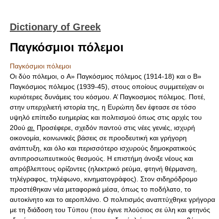
Dictionary of Greek
Παγκόσμιοι πόλεμοι
Παγκόσμιοι πόλεμοι
Οι δύο πόλεμοι, ο A» Παγκόσμιος πόλεμος (1914-18) και ο B»
Παγκόσμιος πόλεμος (1939-45), στους οποίους συμμετείχαν οι
κυριότερες δυνάμεις του κόσμου. Α’ Παγκοσμιος πόλεμος. Ποτέ,
στην υπερχιλιετή ιστορία της, η Ευρώπη δεν έφτασε σε τόσο
υψηλό επίπεδο ευημερίας και πολιτισμού όπως στις αρχές του
20ού
αι.
Προσέφερε, σχεδόν παντού στις νέες γενιές, ισχυρή
οικονομία, κοινωνικές βάσεις σε προοδευτική και γρήγορη
ανάπτυξη, και όλο και περισσότερο ισχυρούς δημοκρατικούς
αντιπροσωπευτικούς θεσμούς. Η επιστήμη άνοιξε νέους και
απρόβλεπτους ορίζοντες (ηλεκτρικό ρεύμα, φτηνή θέρμανση,
τηλέγραφος, τηλέφωνο, κινηματογράφος). Στον σιδηρόδρομο
προστέθηκαν νέα μεταφορικά μέσα, όπως το ποδήλατο, το
αυτοκίνητο και το αεροπλάνο. Ο πολιτισμός αναπτύχθηκε γρήγορα
με τη διάδοση του Tύπου (που έγινε πλούσιος σε ύλη και φτηνός