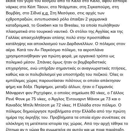
έκανε τον γύρο του κόσμου από το Κίελο στο Κίελο, αφού έσπειρε
νάρκες στο Κέιπ Τάουν, στο Ντάρμπαν, στη Σιγκαπούρη, στη
Βομβάη, στο Σίδνεϊ
κ.α.
Στη Μεσόγειο, στις αρχές των εχθροπραξιών, εντυπωσιακό ρόλο έπαιξαν 2 γερμανικά καταδρομικά, το Goeben και το Breslau, τα οποία πωλήθηκαν πλασματικά στο τουρκικό ναυτικό. Οι στόλοι της Αγγλίας και της Γαλλίας απασχολήθηκαν επίσης πολύ στην προσπάθεια κατάληψης και αποκλεισμού των Δαρδανελλίων. Ο πόλεμος στον αέρα. Κατά τον A» Παγκόσμιο πόλεμο, τα αεροπλάνα χρησιμοποιήθηκαν για πρώτη φορά, με οργανικό τρόπο ως πολεμικό μέσον. Σπάνιες όμως ήταν οι βομβαρδιστικές επιχειρήσεις, ενώ υπήρξαν σημαντικές οι αναγνωριστικές πτήσεις, καθώς και οι πολυβολισμοί για υποστήριξη του πεζικού. Όλες οι εμπόλεμες χώρες παρουσίασαν πιλότους οι οποίοι απέκτησαν φήμη και δόξα. Περίφημοι, μεταξύ άλλων, ήταν ο Γερμανός Μάνφρεντ φον Ριχτχόφεν, ο οποίος σημείωσε 80 νίκες, ο Γάλλος Ρενέ Φονκ με 75 νίκες, ο Άγγλος Έντουαρντ Μάνοκ με 73 και ο Καναδός Μπίλι Μπίσοπ με 72 νίκες. Η Ελλάδα στον πόλεμο. Ο πόλεμος δημιούργησε προβλήματα στην Ελλάδα από την πρώτη ημέρα της έκρηξής του. Προβλήματα τα οποία είχαν συνέπειες σε ολόκληρη τη μετέπειτα ιστορία της χώρας. Από την αρχή τέθηκε το ζήτημα αν η χώρα θα συμμετείχε σε αυτόν και με ποια παράταξη. Οι διαφωνίες στο ερώτημα αυτό, στις οποίες προστέθηκαν και οι πιέσεις από τους δύο εμπολέμους, την Αντάντ και τις κεντρικές αυτοκρατορίες, προκάλεσαν οξύτατες συγκρούσεις που έμειναν στην ελληνική ιστορία με τη θλιβερή ονομασία διχασμός. Ο πρωθυπουργός Βενιζέλος υποστήριζε από την αρχή την είσοδο στον πόλεμο στο πλευρό της Αντάντ, της οποίας θεωρούσε βέβαιη τη νίκη, ενώ ο βασιλιάς Κωνσταντίνος, πιστεύοντας περισσότερο στη νίκη της Γερμανίας, επέμεινε να κρατήσει η χώρα ουδέτερη στάση. Και ο ελληνικός λαός χωρίστηκε σε βασιλικούς και βενιζελικούς. Η απόβαση στρατευμάτων των Αγγλογάλλων (οι οποίοι ήθελαν να εξασφαλίσουν τον ανεφοδιασμό και την ενίσχυση της Σερβίας από τη Θεσσαλονίκη, Οκτώβριος 1915), η είσοδος της Βουλγαρίας στον πόλεμο (14 Οκτωβρίου 1915) στο πλευρό των κεντρικών αυτοκρατοριών, η κατάληψη της Καβάλας από γερμανικά και βουλγαρικά στρατεύματα και η παράδοση ολόκληρου ελληνικού σώματος στρατού που μεταφέρθηκε στη Γερμανία (Σεπτέμβριος 1916), όξυναν την κρίση, και ο Βενιζέλος σχημάτισε χωριστή προσωρινή κυβέρνηση στη Θεσσαλονίκη (9 Οκτωβρίου) η οποία κήρυξε τον πόλεμο εναντίον της Γερμανίας (23 Νοεμβρίου). Στις 11 Ιουνίου 1917, οι Αγγλογάλλοι αξίωσαν την παραίτηση του Κωνσταντίνου, τον οποίο κατηγορούσαν ως γερμανόφιλο. Ο βασιλιάς έφυγε στην Ελβετία, ο Βενιζέλος σχημάτισε κυβέρνηση στην Αθήνα και στις 2 Ιουλίου η Ελλάδα συμμετείχε επίσημα στον πόλεμο στο πλευρό της Αντάντ. Η ενεργητική συμμετοχή της Ελλάδας ενίσχυσε το συμμαχικό μέτωπο της Βαλκανικής και επέτρεψε την προετοιμασία της αντεπίθεσης. Οι πρώτες αντεπιθέσεις με αξιόλογες, αν και τοπικές επιτυχίες, σημειώθηκαν αμέσως (φθινόπωρο του 1917), με συμμετοχή και ελληνικών μονάδων στο πλευρό των αγγλογαλλικών καθώς και των σερβικών, που είχαν στο μεταξύ ανασυγκροτηθεί στο ελληνικό έδαφος. Τον Μάιο 1918, καθαρά ελληνικές δυνάμεις σημείωσαν την πρώτη αξιόλογη συμμαχική επιτυχία με την ανακατάληψη του Σκρα, που είχε ως σπουδαιότερη συνέπεια την κατάπτωση του ηθικού των Βουλγάρων. Έτσι, όταν στις 15 Σεπτεμβρίου εξαπολύθηκε η μεγάλη συμμαχική επίθεση στο Mακεδονικό μέτωπο, οι επιτυχίες ακολούθησαν η μία την άλλη. Τα σερβικά στρατεύματα, ενισχυμένα από ελληνικά και γαλλικά, απελευθέρωναν τα πρώτα τμήματα του εθνικού τους εδάφους και στις 21 έφταναν στο Μοναστήρι, ενώ στις 18, άλλη επίθεση ελληνικών και αγγλικών δυνάμεων διασπούσε ανατολικότερα το γερμανοβουλγαρικό μέτωπο προς τον Στρυμόνα. Το αποτέλεσμα ήταν άμεσο. Οι Βούλγαροι αντελήφθησαν ότι η ήττα ήταν πλέον αναπόφευκτη και, για vα αποφύγουν την κατάληψη βουλγαρικών εδαφών από ελληνικά και σερβικά στρατεύματα, έσπευσαν να υπογράψουν ανακωχή (29 Σεπτεμβρίου). Οι επιτυχίες αυτές σήμαναν την αρχή του τέλους των κεντρικών αυτοκρατοριών. Πρώτη έσπευσε vα ακολουθήσει το βουλγαρικό παράδειγμα η Τουρκία. Β’ Παγκοσμιος πόλεμος. Η περίοδος από την ειρήνη των Βερσαλιών έως την έκρηξη του B» Παγκοσμίου πολέμου, ονομάστηκε μακρά ανακωχή. Στην πραγματικότητα κανείς από τους νικητές δεν θεωρούσε τον εαυτό του ικανοποιημένο από τα αποτελέσματα της Διάσκεψης Ειρήνης του Παρισιού, ενώ η Γερμανία χαρακτήριζε ως diktat τους όρους που της επέβαλαν οι 4 Μεγάλοι. Από την άλλη πλευρά, έγινε γρήγορα φανερό ότι η Κοινωνία των Εθνών (KTE) δεν ήταν σε θέση να λύσει τις ποικίλες αφορμές διαφωνιών μεταξύ των διαφόρων κρατών, διότι δεν υπήρχε, στη νέα παγκόσμια συναυλία, αποτελεσματική πολιτική ισορροπία. Πραγματικά, στο δημιούργημα του Ουίλσον δεν προσχώρησαν οι Ηνωμένες Πολιτείες, κλεισμένες σε έναν σχεδόν αυστηρό απομονωτισμό και μέχρι το 1934 έλειπε και η ΕΣΣΔ η οποία αποκλείστηκε με μια υγειονομική ζώνη (cordon sanitaire). Οι αιτίες. Η ουσιαστική αδυναμία της Γαλλίας καθώς και η οικονομική αναγέννηση της Γερμανίας χαρακτήριζαν για πολύ καιρό την εύθραυστη ειρήνη, έστω και αν βρήκε προσωρινά κάποια ισορροπία, κυρίως χάρη σε ανθρώπους, όπως ο Γερμανός Στρέζεμαν και ο Γάλλος Μπριάν. Η άνοδος όμως στην εξουσία του εθνικοσοσιαλισμού στη Γερμανία και η προσέγγιση της φασιστικής Ιταλίας στις χιτλερικές θέσεις προκάλεσαν γρήγορα διαδοχικές κρίσεις που, από την κατάκτηση της Αιθιοπίας μέχρι την επέμβαση στον Iσπανικό Eμφύλιο πόλεμο και τον επανεξοπλισμό της Γερμανίας, αποκορυφώθηκαν στο Σύμφωνο του Μονάχου, αποκορύφωμα της πολιτικής του κατευνασμού (appeasement), που ακολουθούσαν έως τότε, περισσότερο ή λιγότερο από συμφώνου, η Γαλλία και η Μεγάλη Βρετανία. Το άδοξο όμως, τέλος, της Τσεχοσλοβακίας είχε τη δύναμη να ενώσει τελικά τις δύο δυτικές δυνάμεις, έστω και αν αυτό δεν μπορούσε πια vα αποτρέψει τη σύρραξη. Λίγους μήνες αργότερα, όταν οι Ναζί έθεσαν το ζήτημα του Ντάντσιχ, η Γαλλία και η Μεγάλη Βρετανία αναγκάστηκαν να καταλήξουν στο συμπέρασμα ότι έπρεπε να υπερασπίσουν με κάθε θυσία την Πολωνία και ότι, για να την υπερασπίσουν αποτελεσματικά, έπρεπε να ξαναγυρίσουν στην κλασική συμμαχία με τη Μόσχα. Αλλά και ο Χίτλερ, για να επιτύχει τη νέα του κατάκτηση, χρειαζόταν τη σοβιετική ουδετερότητα. Έτσι ξαφνικά, η ΕΣΣΔ έγινε το κέντρο του ενδιαφέροντος των Δυνάμεων. Από τη συμμαχική πλευρά υπήρχαν σοβαρά εμπόδια: πάνω απ» όλα η άρνηση της Πολωνίας, επειδή φοβόταν μήπως χάσει τις μεγάλες εκτάσεις που απέσπασε από την ΕΣΣΔ κατά τη διάρκεια του Eμφυλίου πολέμου (1921) και ύστερα η έντονη πια δυσπιστία μεταξύ δυτικών και Σοβιετικών. Το κλίμα, μέσα στο οποίο άρχισαν (1939) οι διαπραγματεύσεις μεταξύ Σοβιετικών, Γάλλων και Άγγλων, δεν ήταν το κατάλληλο ώστε να διαλύσει τις μεταξύ τους καχυποψίες. Οι αντιπρόσωποι της Γαλλίας και της Μεγάλης Βρετανίας άργησαν πολύ να πάνε στη Μόσχα και όταν έφτασαν, ο Μολότοφ (ο οποίος αντικατέστησε τον Λιτβίνοφ στη θέση του Επιτρόπου επί των Εξωτερικών) βρέθηκε μπροστά σε κατώτερους υπαλλήλους με πολύ περιορισμένες αρμοδιότητες. Οι συνομιλίες παρατείνονταν χωρίς αποτέλεσμα. Ξαφνικά, και με σπάνια διορατικότητα, ο Χίτλερ άρχισε διαπραγματεύσεις με τους Σοβιετικούς. Ο Ρίμπεντροπ στάλθηκε στη Μόσχα με τη ρητή εντολή να προσφέρει στους Σοβιετικούς όλα όσα του ζητήσουν. Στις 19 Αυγούστου υπεγράφη μια εμπορική συμφωνία μεταξύ Γερμανίας και Σοβιετικής Ένωσης και στις 23 του ίδιου μήνα γνωστοποιήθηκε ότι οι δύο δυνάμεις υπέγραψαν σύμφωνο μη επιθέσεως. Το σύμφωνο αυτό προκάλεσε, κατά την έκφραση του Χίτλερ, την εντύπωση βόμβας. Η σοβιετική προδοσία της δημοκρατικής ιδέας αντισταθμιζόταν με τη χιτλερική προδοσία της φασιστικής ιδεολογίας. Ο Μουσολίνι δεν έμεινε λιγότερο κατάπληκτος από τον Νταλαντιέ και τον Τσάμπερλεν. Τίποτε πια δεν μπορούσε να σώσει την Πολωνία. Τις λίγες όμως ημέρες οι οποίες απέμεναν μέχρι την ώρα X, ο Χίτλερ εξαπέλυσε μία επίθεση ειρήνης προσπαθώντας να εμποδίσει τη Γαλλία και τη Μεγάλη Βρετανία να συμμετάσχουν στον πόλεμο. Αλλά η ημέρα της 25ης Αυγούστου ήταν αποφασιστική· η Μεγάλη Βρετανία υπέγραψε με την Πολωνία μία συνθήκη συμμαχίας και αμοιβαίας βοήθειας. Οι τελευταίες εκκλήσεις του πάπα Πίου IB», του Ρούσβελτ, του βασιλιά του Βελγίου και της βασίλισσας Βιλελμίνης της Ολλανδίας, ακόμα και οι ιταλικές προσπάθειες για να βρεθεί κάποιος συμβιβασμός, δεν κατέληξαν πουθενά. Την 1η Σεπτεμβρίου τα γερμανικά στρατεύματα πέρασαν τα πολωνικά σύνορα, στις 3 η Μεγάλη Βρετανία, η Γαλλία, η Νέα Ζηλανδία, η Αυστραλία και η Ινδία, τις οποίες ακολούθησαν στις 9 και 10 η νότια Αφρική και ο Καναδάς, κήρυξαν τον πόλεμο εναντίον της Γερμανίας. Η Ιταλία –σύμφωνα με τους όρους οι οποίοι προσαρτήθηκαν στην πράξη επικύρωσης του Χαλύβδινου Συμφώνου (1939)– δήλωσε στη Γερμανία από τις 25 Αυγούστου ότι δεν θα μπορούσε να συμμετάσχει σε πόλεμο παρά μόνο μετά το 1942, κηρύχθηκε μη εμπόλεμος. Η εκστρατεία της Πολωνίας. Οι Γερμανοί παρέταξαν εναντίον της Πολωνίας περίπου 1.200.000 άνδρες σε 70 μεραρχίες, από τις oποίες 10 θωρακισμένες, 4 μηχανοκίνητες και 3 ορεινές. Ο στρατός αυτός τελούσε υπό τις διαταγές του στρατηγού Βάλτερ φον Μπράουχιτς και ήταν μοιρασμένος σε δύο ομάδες στρατιών: μία του Βορρά και μία του Νότου. Κάθε ομάδα στρατιών είχε στη διάθεσή της μια αεροπορική στρατιά με συνολική δύναμη 2.500 αεροπλάνων, η οποία, εκτός από τα κλασικά βομβαρδιστικά και καταδιωκτικά, διέθετε το τακτικό βομβαρδιστικό Stuka, έναν απόλυτο νεωτερισμό που, καθώς δρούσε σε στενή συνεργασία με τις θωρακισμένες ταξιαρχίες, αποτελούσε, μέχρι την εκστρατεία εναντίον της Ρωσίας, ίσως το επαναστατικότερο και τρομερότερο τακτικό όπλο της πανίσχυρης γερμανικής πολεμικής μηχανής. Στις χιτλερικές δυνάμεις, οι Πολωνοί αντέτασσαν 2 μεραρχίες πεζικού και 8 ταξιαρχίες ιππικού (οι οποίες τελικά έγιναν 30 και 14) οπλισμένες με υλικό του 1918, λιγοστό και απηρχαιωμένο πυροβολικό, καμιά αντιαεροπορική άμυνα, καμιά θωρακισμένη μονάδα, ελάχιστη και ξεπερασμένη αεροπορία. Στις 4 Σεπτεμβρίου, οι Γερμανοί, προελαύνοντας συγκεντρικά, κατέλαβαν την Τσεστοχόβα και στις 6 την Κρακοβία. Στις 9, μετά την κατάληψη του Λοτζ, απειλήθηκε σοβαρά η Βαρσοβία και η πολωνική κυβέρνηση κατέφυγε στο Πινσκ. Στο μεταξύ, ολοκληρωνόταν η κύκλωση του πολωνικού στρατού σε δυο μεγάλους θυλάκους. Στις 12 έπεσε το Λβοφ, στις 13 το Ντάντσιχ, στις 14 το Γκρόντνο και το Μπια