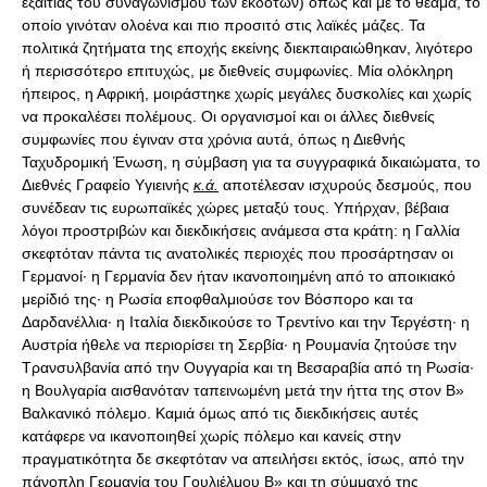
εξαιτίας του συναγωνισμού των εκδοτών) όπως και με το θέαμα, το
οποίο γινόταν ολοένα και πιο προσιτό στις λαϊκές μάζες. Τα
πολιτικά ζητήματα της εποχής εκείνης διεκπαιραιώθηκαν, λιγότερο
ή περισσότερο επιτυχώς, με διεθνείς συμφωνίες. Μία ολόκληρη
ήπειρος, η Αφρική, μοιράστηκε χωρίς μεγάλες δυσκολίες και χωρίς
να προκαλέσει πολέμους. Οι οργανισμοί και οι άλλες διεθνείς
συμφωνίες που έγιναν στα χρόνια αυτά, όπως η Διεθνής
Ταχυδρομική Ένωση, η σύμβαση για τα συγγραφικά δικαιώματα, το
Διεθνές Γραφείο Yγιεινής
κ.ά.
αποτέλεσαν ισχυρούς δεσμούς, που
συνέδεαν τις ευρωπαϊκές χώρες μεταξύ τους. Υπήρχαν, βέβαια
λόγοι προστριβών και διεκδικήσεις ανάμεσα στα κράτη: η Γαλλία
σκεφτόταν πάντα τις ανατολικές περιοχές που προσάρτησαν οι
Γερμανοί· η Γερμανία δεν ήταν ικανοποιημένη από το αποικιακό
μερίδιό της· η Ρωσία εποφθαλμιούσε τον Βόσπορο και τα
Δαρδανέλλια· η Ιταλία διεκδικούσε το Τρεντίνο και την Τεργέστη· η
Αυστρία ήθελε να περιορίσει τη Σερβία· η Ρουμανία ζητούσε την
Τρανσυλβανία από την Ουγγαρία και τη Βεσαραβία από τη Ρωσία·
η Βουλγαρία αισθανόταν ταπεινωμένη μετά την ήττα της στον B»
Bαλκανικό πόλεμο. Καμιά όμως από τις διεκδικήσεις αυτές
κατάφερε να ικανοποιηθεί χωρίς πόλεμο και κανείς στην
πραγματικότητα δε σκεφτόταν να απειλήσει εκτός, ίσως, από την
πάνοπλη Γερμανία του Γουλιέλμου B» και τη σύμμαχό της