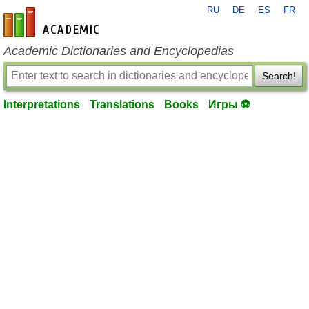
RU
DE
ES
FR
en-academic.com
Academic Dictionaries and Encyclopedias
Search!
Interpretations
Translations
Books
Игры ⚽