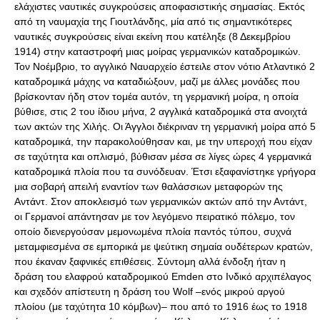
ελάχιστες ναυτικές συγκρούσεις αποφασιστικής σημασίας. Εκτός
από τη ναυμαχία της Γιουτλάνδης, μία από τις σημαντικότερες
ναυτικές συγκρούσεις είναι εκείνη που κατέληξε (8 Δεκεμβρίου
1914) στην καταστροφή μιας μοίρας γερμανικών καταδρομικών.
Τον Νοέμβριο, το αγγλικό Ναυαρχείο έστειλε στον νότιο Ατλαντικό 2
καταδρομικά μάχης να καταδιώξουν, μαζί με άλλες μονάδες που
βρίσκονταν ήδη στον τομέα αυτόν, τη γερμανική μοίρα, η οποία
βύθισε, στις 2 του ίδιου μήνα, 2 αγγλικά καταδρομικά στα ανοιχτά
των ακτών της Χιλής. Οι Άγγλοι διέκριναν τη γερμανική μοίρα από 5
καταδρομικά, την παρακολούθησαν και, με την υπεροχή που είχαν
σε ταχύτητα και οπλισμό, βύθισαν μέσα σε λίγες ώρες 4 γερμανικά
καταδρομικά πλοία που τα συνόδευαν. Έτσι εξαφανίστηκε γρήγορα
μια σοβαρή απειλή εναντίον των θαλάσσιων μεταφορών της
Αντάντ. Στον αποκλεισμό των γερμανικών ακτών από την Αντάντ,
οι Γερμανοί απάντησαν με τον λεγόμενο πειρατικό πόλεμο, τον
οποίο διενεργούσαν μεμονωμένα πλοία παντός τύπου, συχνά
μεταμφιεσμένα σε εμπορικά με ψεύτικη σημαία ουδέτερων κρατών,
που έκαναν ξαφνικές επιθέσεις. Σύντομη αλλά ένδοξη ήταν η
δράση του ελαφρού καταδρομικού Emden στο Iνδικό αρχιπέλαγος
και σχεδόν απίστευτη η δράση του Wolf –ενός μικρού αργού
πλοίου (με ταχύτητα 10 κόμβων)– που από το 1916 έως το 1918